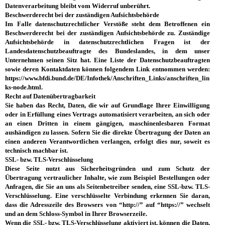
Datenverarbeitung bleibt vom Widerruf unberührt.
Beschwerderecht bei der zuständigen Aufsichtsbehörde
Im Falle datenschutzrechtlicher Verstöße steht dem Betroffenen ein
Beschwerderecht bei der zuständigen Aufsichtsbehörde zu. Zuständige
Aufsichtsbehörde in datenschutzrechtlichen Fragen ist der
Landesdatenschutzbeauftragte des Bundeslandes, in dem unser
Unternehmen seinen Sitz hat. Eine Liste der Datenschutzbeauftragten
sowie deren Kontaktdaten können folgendem Link entnommen werden:
https://www.bfdi.bund.de/DE/Infothek/Anschriften_Links/anschriften_lin
ks-node.html.
Recht auf Datenübertragbarkeit
Sie haben das Recht, Daten, die wir auf Grundlage Ihrer Einwilligung
oder in Erfüllung eines Vertrags automatisiert verarbeiten, an sich oder
an einen Dritten in einem gängigen, maschinenlesbaren Format
aushändigen zu lassen. Sofern Sie die direkte Übertragung der Daten an
einen anderen Verantwortlichen verlangen, erfolgt dies nur, soweit es
technisch machbar ist.
SSL- bzw. TLS-Verschlüsselung
Diese Seite nutzt aus Sicherheitsgründen und zum Schutz der
Übertragung vertraulicher Inhalte, wie zum Beispiel Bestellungen oder
Anfragen, die Sie an uns als Seitenbetreiber senden, eine SSL-bzw. TLS-
Verschlüsselung. Eine verschlüsselte Verbindung erkennen Sie daran,
dass die Adresszeile des Browsers von “http://” auf “https://” wechselt
und an dem Schloss-Symbol in Ihrer Browserzeile.
Wenn die SSL- bzw. TLS-Verschlüsselung aktiviert ist, können die Daten,