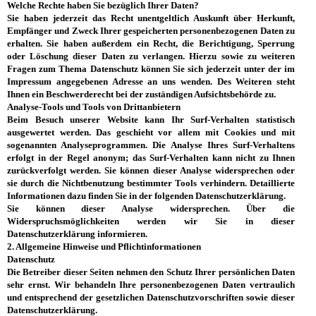
Welche Rechte haben Sie bezüglich Ihrer Daten?
Sie haben jederzeit das Recht unentgeltlich Auskunft über Herkunft,
Empfänger und Zweck Ihrer gespeicherten personenbezogenen Daten zu
erhalten. Sie haben außerdem ein Recht, die Berichtigung, Sperrung
oder Löschung dieser Daten zu verlangen. Hierzu sowie zu weiteren
Fragen zum Thema Datenschutz können Sie sich jederzeit unter der im
Impressum angegebenen Adresse an uns wenden. Des Weiteren steht
Ihnen ein Beschwerderecht bei der zuständigen Aufsichtsbehörde zu.
Analyse-Tools und Tools von Drittanbietern
Beim Besuch unserer Website kann Ihr Surf-Verhalten statistisch
ausgewertet werden. Das geschieht vor allem mit Cookies und mit
sogenannten Analyseprogrammen. Die Analyse Ihres Surf-Verhaltens
erfolgt in der Regel anonym; das Surf-Verhalten kann nicht zu Ihnen
zurückverfolgt werden. Sie können dieser Analyse widersprechen oder
sie durch die Nichtbenutzung bestimmter Tools verhindern. Detaillierte
Informationen dazu finden Sie in der folgenden Datenschutzerklärung.
Sie können dieser Analyse widersprechen. Über die
Widerspruchsmöglichkeiten werden wir Sie in dieser
Datenschutzerklärung informieren.
2. Allgemeine Hinweise und Pflichtinformationen
Datenschutz
Die Betreiber dieser Seiten nehmen den Schutz Ihrer persönlichen Daten
sehr ernst. Wir behandeln Ihre personenbezogenen Daten vertraulich
und entsprechend der gesetzlichen Datenschutzvorschriften sowie dieser
Datenschutzerklärung.