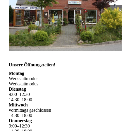
Unsere Öffnungszeiten!
Montag
Werkstattmodus
Werkstattmodus
Dienstag
9
:
00
–
12
:
30
14
:
30
–
18
:
00
Mittwoch
vormittags geschlossen
14
:
30
–
18
:
00
Donnerstag
9
:
00
–
12
:
30